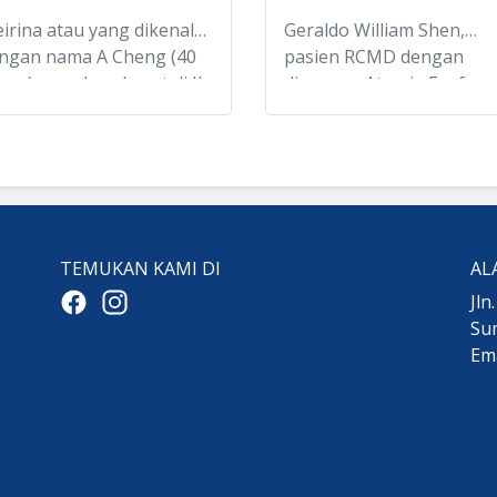
irina atau yang dikenal
Geraldo William Shen,
ngan nama A Cheng (40
pasien RCMD dengan
hun) yang beralamat di Jln
diagnosa Atresia Esofagu
lutung Asri No.32-B,
yang menjalani pengoba
rupakan seorang ibu
dan perawatan di India,
mah tangga yang tidak
telah pulang kembali ke
miliki anak. Namun,
Indonesia pada tanggal 5
rena ia suka dengan
Februari 2021, dan akhir
ak-anak, dua
sampai di Medan pada
TEMUKAN KAMI DI
AL
ponakannya, yaitu Zervio
tanggal 11 Februari 2021.
vino Theo (8 tahun) dan
Terima kasih kami ucapk
Jln
cob (4 tahun) sering
atas bantuan para donat
Sum
nginap di rumah A
yg selalu mendukung
Em
eng.
kegiatan sosial RC Meda
Deli Indonesia.
mun, dini hari, pada
nggal 8 Februari 2021,
sibah menimpa A Cheng.