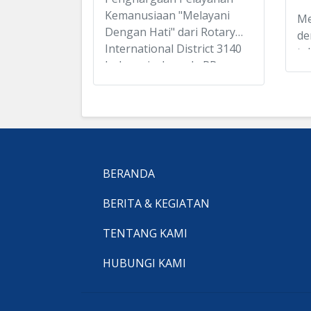
Kemanusiaan "Melayani
Me
Dengan Hati" dari Rotary
de
International District 3140
ta
Indonesia, kepada PP
Je
Rotary Club Medan Deli,
me
Kencana Salim/Bie Bie atas
ru
Tindakan Kemanusiaan dan
me
Inspirasi yang Diberikan
ka
Tanpa Kenal Lelah.
an
ke
BERANDA
Al
Ja
BERITA & KEGIATAN
me
TENTANG KAMI
Ch
HUBUNGI KAMI
Na
ta
mu