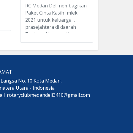
RC Medan Deli nembagikan
Paket Cinta Kasih Imlek
2021 untuk keluarga
s,
prasejahtera di daerah
tan
Tanjung Morawa, Kota
Galang, Pantai
Labu,Beringin, Ujung
Rambung, dan Pantai
nya
cermin. Paket teraebut
terdiri dari: beras,
AMAT
gula,ifumie,bihun,kecap,roti
an
. Langsa No. 10 Kota Medan,
,dan minyak.
ur
atera Utara - Indonesia
Terima Kasih kepada
ail: rotaryclubmedandeli3410@gmail.com
seluruh donatur mulia dan
n
semoga Paket Cinta Kasih
tersebut dapat bermanfaat.