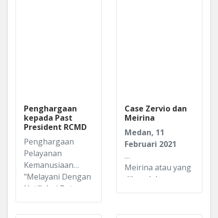
Penghargaan
Case Zervio dan
kepada Past
Meirina
President RCMD
Medan, 11
Penghargaan
Februari 2021
Pelayanan
Kemanusiaan
Meirina atau yang
"Melayani Dengan
dikenal dengan
Hati" dari Rotary
nama A Cheng (40
International
tahun) yang
District 3140
beralamat di Jln